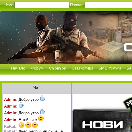
Име:
Парола:
Начало
Форум
Сървъри
Статистики
SMS Услуги
Ба
Чат
Admin
: Добро утро
Admin
:
Admin
: Добро утро
Admin
: Е той си е
KoKaL
:
KoKaL
: Днес Redbull ми пише че