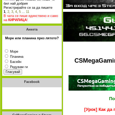
бил най добрия
Регистрирайте се за да пишете
1
,
2
,
3
,
4
,
5
...
11
В чата се пише единствено и само
на
КИРИЛИЦА
!
Анкета
Море или планина през лятото?
Море
Планина
CSMegaGaming
Басейн
Редувам ги
Facebook
По
[Урок] Как да