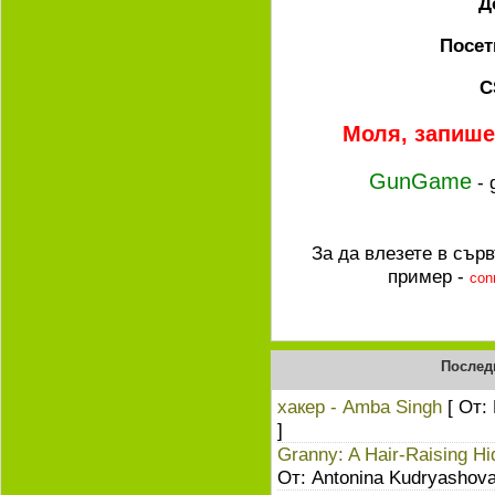
Д
Посет
C
Моля, запишет
GunGame
- 
За да влезете в сър
пример -
con
Послед
хакер - Amba Singh
[ От:
]
Granny: A Hair-Raising Hi
От: Antonina Kudryashova