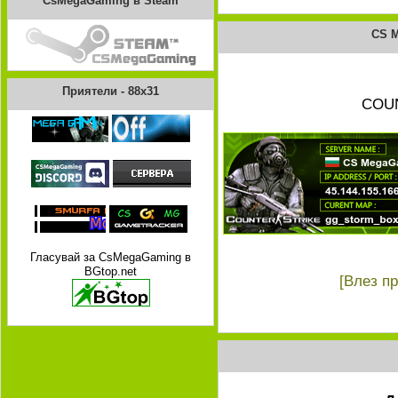
CsMegaGaming в Steam
CS 
Приятели - 88x31
COUN
Гласувай за CsMegaGaming в
BGtop.net
[Влез п