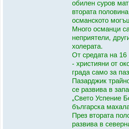
обилен суров мат
втората половина 
османското могъщ
Много османци са
неприятели, друг
холерата.
От средата на 16 
- християни от о
града само за паз
Пазарджик трайно
се развива в зап
„Свето Успение Б
българска махал
През втората пол
развива в северн