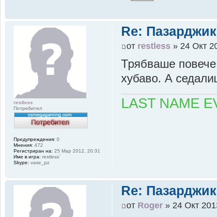
Re: Пазарджик
от
restless
» 24 Окт 2
Трябваше повече 
хубаво. А седал
LAST NAME E
restless
Потребител
Предупреждения:
0
Мнения:
472
Регистриран на:
25 Мар 2012, 20:31
Име в игра:
restless`
Skype:
vase_pz
Re: Пазарджик
от
Roger
» 24 Окт 201