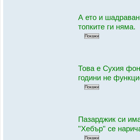
А ето и шадравана
топките ги няма.
Това е Сухия фон
години не функци
Пазарджик си им
"Хебър" се нарич