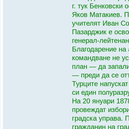
г. тук Бенковски
Яков Матакиев. 
учителят Иван Со
Пазарджик е осво
генерал-лейтенант
Благодарение на
командване не ус
план — да запали
— преди да се от
Турците напускат
си един полуразр
На 20 януари 187
провеждат избори
градска управа. 
гражданин на гра