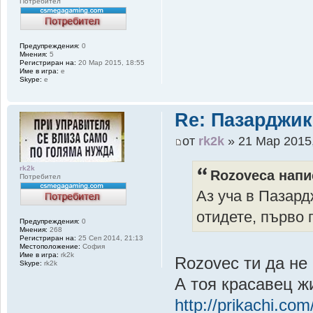
Потребител
Предупреждения:
0
Мнения:
5
Регистриран на:
20 Мар 2015, 18:55
Име в игра:
e
Skype:
e
Re: Пазарджик
от
rk2k
» 21 Мар 2015,
rk2k
Rozoveca напи
Потребител
Аз уча в Пазард
отидете, първо 
Предупреждения:
0
Мнения:
268
Регистриран на:
25 Сеп 2014, 21:13
Местоположение:
София
Име в игра:
rk2k
Rozovec ти да не
Skype:
rk2k
А тоя красавец ж
http://prikachi.c