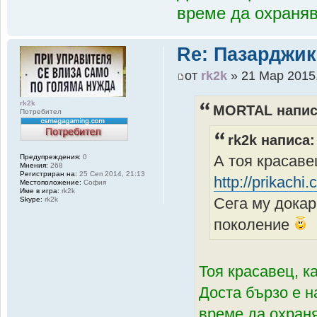
време да охраня
Re: Пазарджик
от
rk2k
» 21 Мар 2015,
rk2k
MORTAL напис
Потребител
rk2k написа:
А тоя красаве
Предупреждения:
0
Мнения:
268
Регистриран на:
25 Сеп 2014, 21:13
http://prikach
Местоположение:
София
Име в игра:
rk2k
Сега му докар
Skype:
rk2k
поколение
Тоя красавец, 
Доста бързо е н
време да охран