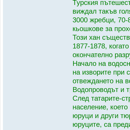
Турския пътешест
виждал такъв гол
3000 жребци, 70-
кьошкове за прох
Този хан съществ
1877-1878, когат
окончателно разр
Начало на водосн
на изворите при 
отвеждането на в
Водопроводът и т
След татарите-ст
население, което
юруци и други тю
юруците, са пред