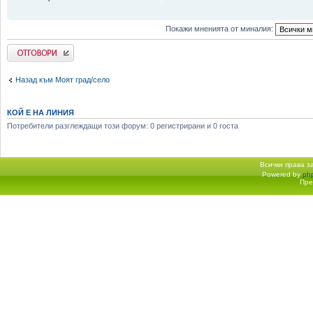
Покажи мненията от миналия:
Добави отговор
Назад към Моят град/село
КОЙ Е НА ЛИНИЯ
Потребители разглеждащи този форум: 0 регистрирани и 0 госта
Всички права 
Powered by
ph
Начало форум
Пре