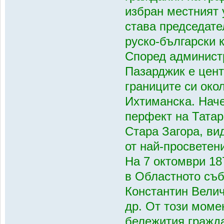
избран местният 
става председате
руско-български 
Според администр
Пазарджик е цент
границите си око
Ихтиманска. Наче
перфект на Татар
Стара Загора, ви
от най-просветен
На 7 октомври 18
в Областното съб
Константин Велич
др. От този моме
бележития гражд