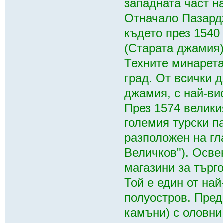
западната част н
Отначало Пазардж
където през 1540 
(Старата джамия)
Техните минарета
град. От всички 
джамия, с най-ви
През 1574 велики
големия турски п
разположен на гл
Величков"). Осве
магазини за търг
Той е един от на
полуостров. Пред
камъни) с оловни 