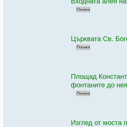
Входната алея н
Църквата Св. Бо
Площад Константи
фонтаните до не
Изглед от моста п