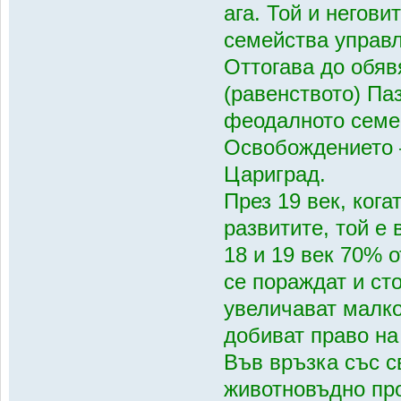
ага. Той и негов
семейства управл
Оттогава до обяв
(равенството) Па
феодалното семей
Освобождението 
Цариград.
През 19 век, кога
развитите, той е
18 и 19 век 70% о
се пораждат и ст
увеличават малко
добиват право на
Във връзка със с
животновъдно про