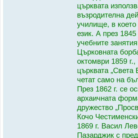
църквата използв
възродителна дей
училище, в което
език. А през 1845
учебните занятия
Църковната борба
октомври 1859 г.,
църквата „Света 
четат само на бъ
През 1862 г. се 
архаичната форма 
дружество „Просв
Кочо Честименски
1869 г. Васил Ле
Пазарджик с пред