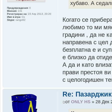
хубаво. А седа
Предупреждения:
0
Мнения:
131
Регистриран на:
23 Апр 2013, 20:20
Име в игра:
Cs
Когато се прибер
Skype:
rango62
любимо то ми мя
градини , да не к
направена с цел д
безплатна е и суп
е близко да отид
А да и като влиз
прави престоя ви
с целогодишен те
Re: Пазарджик
от
ONLY HS
» 28 Дек 