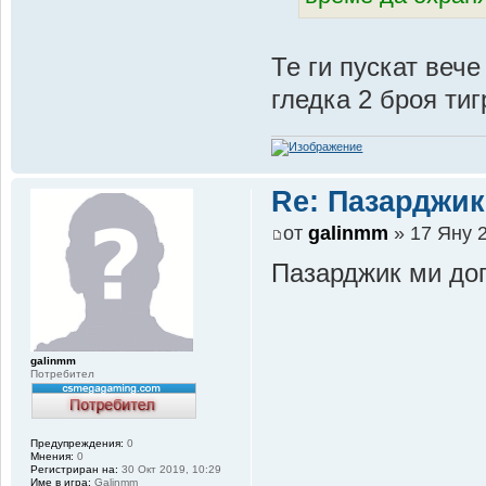
Те ги пускат вече
гледка 2 броя ти
Re: Пазарджик
от
galinmm
» 17 Яну 2
Пазарджик ми доп
galinmm
Потребител
Предупреждения:
0
Мнения:
0
Регистриран на:
30 Окт 2019, 10:29
Име в игра:
Galinmm