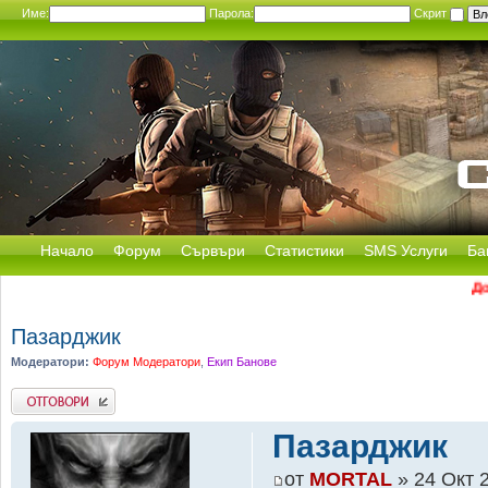
Име:
Парола:
Скрит
Начало
Форум
Сървъри
Статистики
SMS Услуги
Ба
Добре 
Пазарджик
Модератори:
Форум Модератори
,
Екип Банове
Добави отговор
Пазарджик
от
MORTAL
» 24 Окт 2