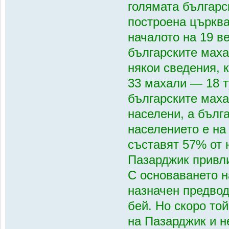
голямата българс
построена църква
началото на 19 в
българските маха
някои сведения, 
33 махали — 18 т
българските маха
населени, а бълга
населението е на
съставят 57% от н
Пазарджик привли
С основаването н
назначен предвод
бей. Но скоро той
на Пазарджик и н