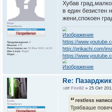
Хубав град,малко
в един безистен 
жени,спокоен гра
Roger
Потребител
https://www.youtube
Предупреждения:
0
Мнения:
470
http://prikachi.com/
Регистриран на:
03 Юни 2013, 14:15
Име в игра:
Roger
Skype:
...
https://www.youtube
Re: Пазарджик
от
Fox82
» 25 Окт 201
restless напис
Fox82
Потребител
Трябваше повече