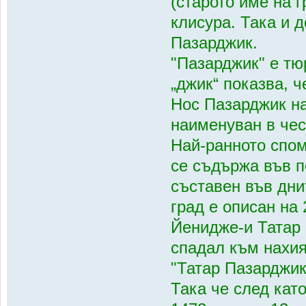
(старото име на 
клисура. Така и 
Пазарджик.
"Пазарджик" е тю
„джик“ показва, ч
Нос Пазарджик н
наименуван в чес
Най-ранното спом
се съдържа във 
съставен във днит
град е описан на
Йенидже-и Татар 
спадал към нахия
"Татар Пазарджик 
Така че след кат