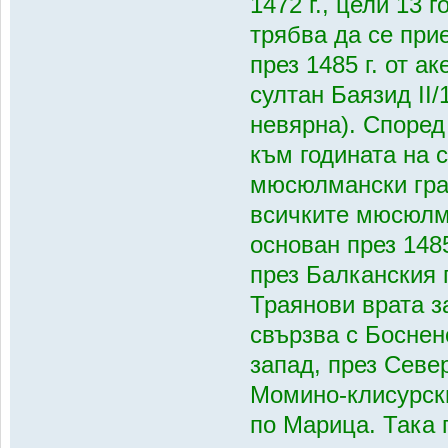
1472 г., цели 13 
трябва да се при
през 1485 г. от а
султан Баязид ІІ/
невярна). Според
към годината на 
мюсюлмански гра
всичките мюсюлма
основан през 148
през Балканския 
Траянови врата з
свързва с Боснен
запад, през Севе
Момино-клисурски
по Марица. Така 