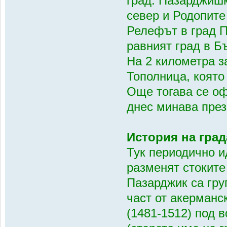
град. Пазарджишк
север и Родопите 
Релефът в град П
равният град в Б
На 2 километра з
Тополница, която
Още тогава се оф
днес минава през
История на град
Тук периодично и
разменят стоките
Пазарджик са гру
част от акерманск
(1481-1512) под 