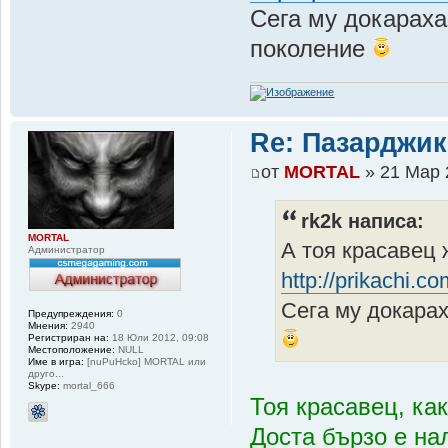
Сега му докараха
поколение
Re: Пазарджик
от
MORTAL
» 21 Мар 
rk2k написа:
MORTAL
А тоя красавец 
Администратор
http://prikachi.
Сега му докарах
Предупреждения:
0
Мнения:
2940
Регистриран на:
18 Юли 2012, 09:08
Местоположение:
NULL
Име в игра:
[nuPuHcko] MORTAL или
друго...
Skype:
mortal_666
Тоя красавец, ка
Доста бързо е на