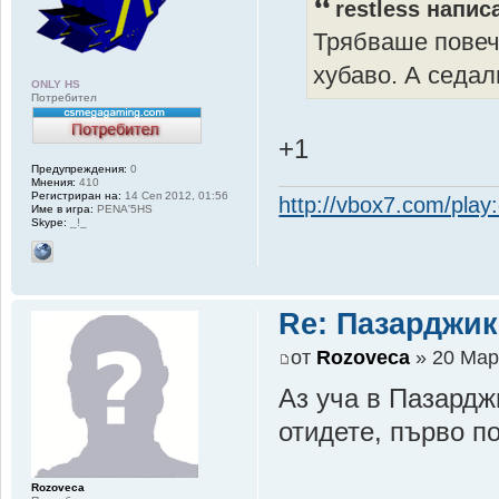
restless напис
Трябваше повече
хубаво. А седа
ONLY HS
Потребител
+1
Предупреждения:
0
Мнения:
410
Регистриран на:
14 Сеп 2012, 01:56
http://vbox7.com/pla
Име в игра:
PENA'5HS
Skype:
_!_
Re: Пазарджик
от
Rozoveca
» 20 Мар
Аз уча в Пазарджи
отидете, първо п
Rozoveca