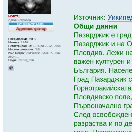
Източник:
Уикипе
MORTAL
Администратор
Общи данни
Пазарджик е гра
Предупреждения:
0
Пазарджик и на О
Мнения:
2940
Регистриран на:
18 Юли 2012, 09:08
Местоположение:
NULL
Пловдив. Лежи на
Име в игра:
[nuPuHcko] MORTAL или
друго...
важен културен 
Skype:
mortal_666
България. Населе
Град Пазарджик с
Горнотракийската
Пловдивско поле,
Първоначално гра
След освобождени
разраства и по д