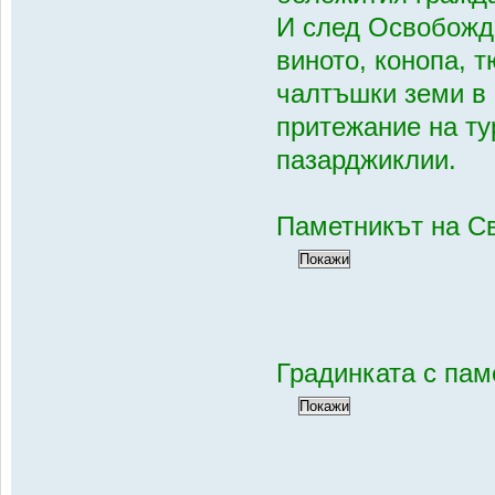
И след Освобожде
виното, конопа, 
чалтъшки земи в 
притежание на ту
пазарджиклии.
Паметникът на Св
Градинката с пам