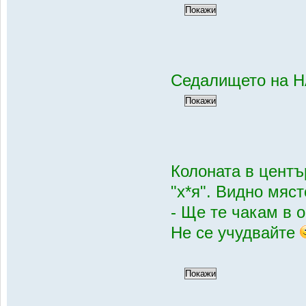
Седалището на Н
Колоната в центъ
"х*я". Видно мяс
- Ще те чакам в о
Не се учудвайте