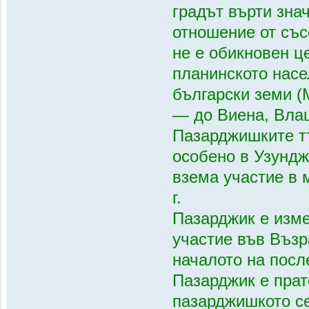
градът върти зна
отношение от със
не е обикновен ц
планинското насе
български земи (
— до Виена, Вла
Пазарджишките тъ
особено в Узундж
взема участие в 
г.
Пазарджик е изме
участие във Възр
началото на после
Пазарджик е прат
пазарджишкото се