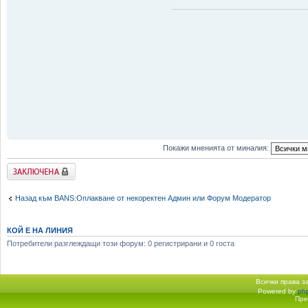
Покажи мненията от миналия:
Заключена
Назад към BANS:Оплакване от некоректен Админ или Форум Модератор
КОЙ Е НА ЛИНИЯ
Потребители разглеждащи този форум: 0 регистрирани и 0 госта
Всички права 
Powered by
ph
Начало форум
Пре