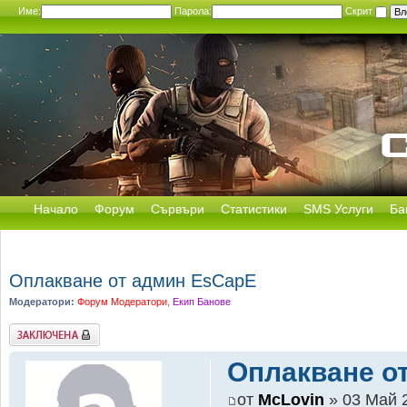
Име:
Парола:
Скрит
Начало
Форум
Сървъри
Статистики
SMS Услуги
Ба
Оплакване от админ EsCapE
Модератори:
Форум Модератори
,
Екип Банове
Заключена
Оплакване о
от
McLovin
» 03 Май 2