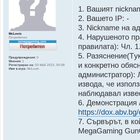
1. Вашият nicknam
2. Вашето IP: -
3. Nickname на а
McLovin
4. Нарушеното пр
Потребител
правилата): Чл. 1
5. Разяснение(Tу
Предупреждения:
0
Мнения:
1
и конкретно обяс
Регистриран на:
03 Май 2023, 00:08
Име в игра:
McLovin
администратор): 
извода, че изпол
наблюдавал изве
6. Демонстрация 
https://dox.abv.b
7. Сървърът, в к
MegaGaming Gu