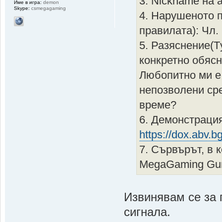
3. Nickname на
Име в игра:
demon
Skype:
csmegagaming
4. Нарушеното 
правилата): Чл. 
5. Разяснение(T
конкретно обясн
Любопитно ми е 
непозволени ср
време?
6. Демонстрация
https://dox.abv
7. Сървърът, в 
MegaGaming G
Извинявам се за 
сигнала.