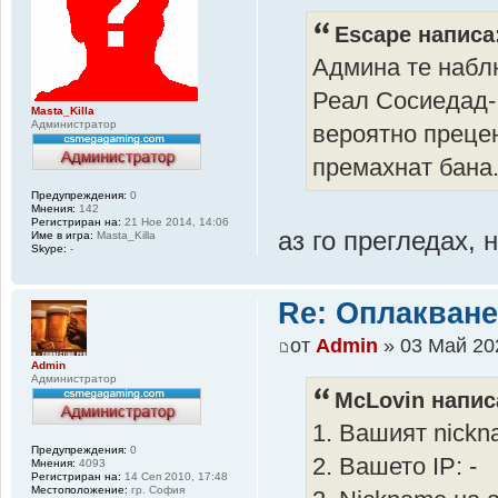
Escape написа
Админа те набл
Реал Сосиедад-
Masta_Killa
Администратор
вероятно прецен
премахнат бана
Предупреждения:
0
Мнения:
142
Регистриран на:
21 Ное 2014, 14:06
аз го прегледах, 
Име в игра:
Masta_Killa
Skype:
-
Re: Оплакване
от
Admin
» 03 Май 20
Admin
Администратор
McLovin напис
1. Вашият nickn
Предупреждения:
0
2. Вашето IP: -
Мнения:
4093
Регистриран на:
14 Сеп 2010, 17:48
Местоположение:
гр. София