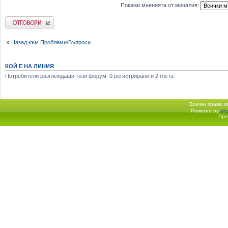
Покажи мненията от миналия:
Добави отговор
Назад към Проблеми/Въпроси
КОЙ Е НА ЛИНИЯ
Потребители разглеждащи този форум: 0 регистрирани и 2 госта
Всички права 
Powered by
ph
Начало форум
Пре