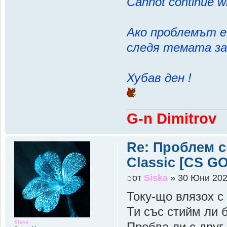
Cannot continue w
Ако проблемът е 
следя темата за 
Хубав ден !
G-n Dimitrov
Re: Проблем 
Classic [CS G
от
Siska
» 30 Юни 202
Току-що влязох с 
Ти със стийм ли 
Siska
Пробва ли с друг