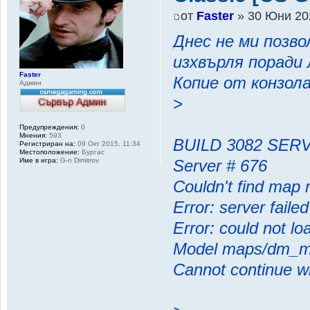
от
Faster
» 30 Юни 20
Днес не ми позво
изхвърля поради 
Faster
Копие от конзол
Админ
>
Предупреждения:
0
Мнения:
593
BUILD 3082 SERV
Регистриран на:
09 Окт 2015, 11:34
Местоположение:
Бургас
Име в игра:
G-n Dimitrov
Server # 676
Couldn't find map
Error: server faile
Error: could not l
Model maps/dm_max
Cannot continue w