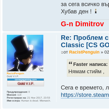
за сега всичко въ
Хубав ден !
G-n Dimitrov
Re: Проблем 
Classic [CS G
от
RacistPenguin
» 02
Faster написа:
Нямам стийм ,
RacistPenguin
Gold V.I.P.
Сега е времето, л
Предупреждения:
0
https://store.ste
Мнения:
114
Регистриран на:
21 Ное 2017, 23:53
Име в игра:
Human is dead. Mismatch.