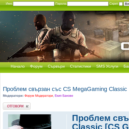
Име:
Парола:
Скрит
Начало
Форум
Сървъри
Статистики
SMS Услуги
Ба
Проблем свързан със CS MegaGaming Classic
Модератори:
Форум Модератори
,
Екип Банове
Добави отговор
Проблем свъ
Classic [CS 