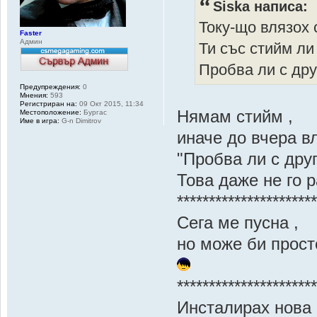
Siska написа:
Току-що влязох с
Faster
Админ
Ти със стийм ли
Пробва ли с др
Предупреждения:
0
Мнения:
593
Регистриран на:
09 Окт 2015, 11:34
Нямам стийм ,
Местоположение:
Бургас
Име в игра:
G-n Dimitrov
иначе до вчера в
"Пробва ли с дру
Това даже не го р
*********************
Сега ме пусна ,
но може би просто
*********************
Инсталирах нова 