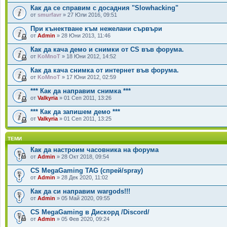
Как да се справим с досадния "Slowhacking"
от
smurfavr
» 27 Юли 2016, 09:51
При кънектване към нежелани сървъри
от
Admin
» 28 Юни 2013, 11:46
Как да кача демо и снимки от CS във форума.
от
KoMnoT
» 18 Юни 2012, 14:52
Как да кача снимка от интернет във форума.
от
KoMnoT
» 17 Юни 2012, 02:59
*** Как да направим снимка ***
от
Valkyria
» 01 Сеп 2011, 13:26
*** Как да запишем демо ***
от
Valkyria
» 01 Сеп 2011, 13:25
ТЕМИ
Как да настроим часовника на форума
от
Admin
» 28 Окт 2018, 09:54
CS MegaGaming TAG (спрей/spray)
от
Admin
» 28 Дек 2020, 11:02
Как да си направим wargods!!!
от
Admin
» 05 Май 2020, 09:55
CS MegaGaming в Дискорд /Discord/
от
Admin
» 05 Фев 2020, 09:24