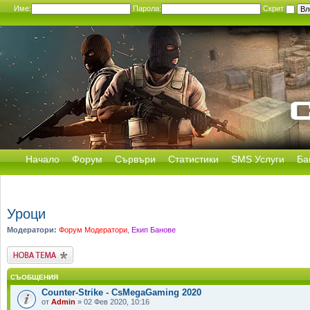
Име:
Парола:
Скрит
Начало
Форум
Сървъри
Статистики
SMS Услуги
Ба
Уроци
Модератори:
Форум Модератори
,
Екип Банове
Публикувай нова
тема
СЪОБЩЕНИЯ
Counter-Strike - CsMegaGaming 2020
от
Admin
» 02 Фев 2020, 10:16