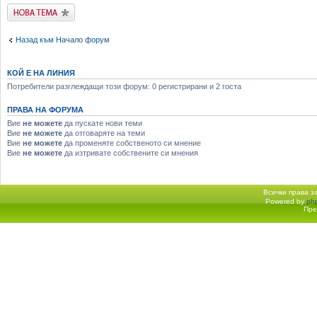
Публикувай нова
тема
Назад към Начало форум
КОЙ Е НА ЛИНИЯ
Потребители разглеждащи този форум: 0 регистрирани и 2 госта
ПРАВА НА ФОРУМА
Вие
не можете
да пускате нови теми
Вие
не можете
да отговаряте на теми
Вие
не можете
да променяте собственото си мнение
Вие
не можете
да изтривате собствените си мнения
Всички права 
Powered by
ph
Начало форум
Пре