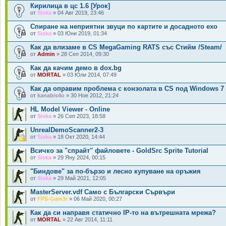
Кирилица в цс 1.6 [Урок]
от
Siska
» 04 Авг 2019, 23:46
Спиране на неприятни звуци по картите и досадното ехо
от
Siska
» 03 Юни 2019, 01:34
Как да влизамe в CS MegaGaming RATS със Стийм /Steam/
от
Admin
» 28 Сеп 2014, 09:30
Как да качим демо в dox.bg
от
MORTAL
» 03 Юли 2014, 07:49
Как да оправим проблема с конзолата в CS под Windows 7
от
kanabis4o
» 30 Ное 2012, 21:24
HL Model Viewer - Online
от
Siska
» 26 Сеп 2023, 18:58
UnrealDemoScanner2-3
от
Siska
» 18 Окт 2020, 14:44
Всичко за "спрайт" файловете - GoldSrc Sprite Tutorial
от
Siska
» 29 Яну 2024, 00:15
"Биндове" за по-бързо и лесно купуване на оръжия
от
Siska
» 29 Май 2021, 12:05
MasterServer.vdf Само с Български Сървъри
от
FPS-Gam3r
» 06 Май 2020, 00:27
Как да си направя статично IP-то на вътрешната мрежа?
от
MORTAL
» 22 Авг 2014, 11:11