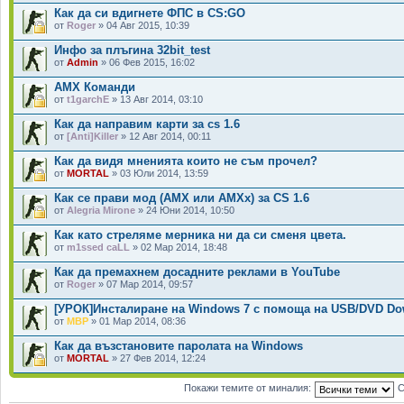
Как да си вдигнете ФПС в CS:GO
от
Roger
» 04 Авг 2015, 10:39
Инфо за плъгина 32bit_test
от
Admin
» 06 Фев 2015, 16:02
AMX Команди
от
t1garchE
» 13 Авг 2014, 03:10
Как да направим карти за cs 1.6
от
[Anti]Killer
» 12 Авг 2014, 00:11
Как да видя мненията които не съм прочел?
от
MORTAL
» 03 Юли 2014, 13:59
Как се прави мод (АМХ или АМХx) за CS 1.6
от
Alegria Mirone
» 24 Юни 2014, 10:50
Как като стреляме мерника ни да си сменя цвета.
от
m1ssed caLL
» 02 Мар 2014, 18:48
Как да премахнем досадните реклами в YouTube
от
Roger
» 07 Мар 2014, 09:57
[УРОК]Инсталиране на Windows 7 с помоща на USB/DVD Do
от
MBP
» 01 Мар 2014, 08:36
Как да възстановите паролата на Windows
от
MORTAL
» 27 Фев 2014, 12:24
Покажи темите от миналия:
С