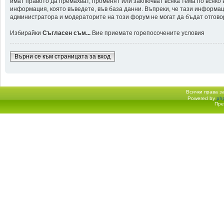
имат правото да премахват, променят или заключват всяка тема по всяко
информация, която въведете, във база данни. Въпреки, че тази информа
администратора и модераторите на този форум не могат да бъдат отговорн
Избирайки
Съгласен съм...
Вие приемате горепосочените условия
Върни се към страницата за вход
Всички права 
Powered by
ph
Начало форум
Пре