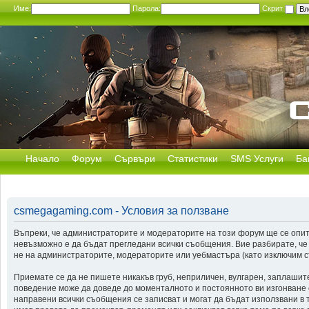
Име:
Парола:
Скрит
Начало
Форум
Сървъри
Статистики
SMS Услуги
Ба
csmegagaming.com - Условия за ползване
Въпреки, че администраторите и модераторите на този форум ще се опит
невъзможно е да бъдат прегледани всички съобщения. Вие разбирате, че
не на администраторите, модераторите или уебмастъра (като изключим съ
Приемате се да не пишете никакъв груб, неприличен, вулгарен, заплашит
поведение може да доведе до моменталното и постоянното ви изгонване от
направени всички съобщения се записват и могат да бъдат използвани в