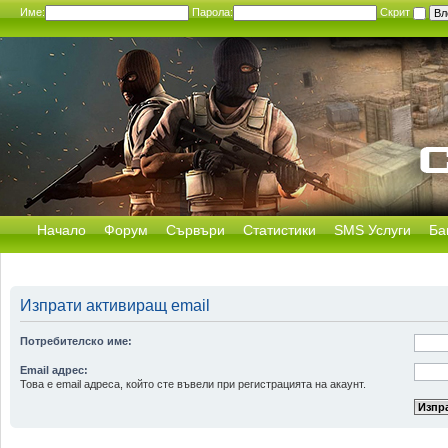
Име:
Парола:
Скрит
Начало
Форум
Сървъри
Статистики
SMS Услуги
Ба
Изпрати активиращ email
Потребителско име:
Email адрес:
Това е email адреса, който сте въвели при регистрацията на акаунт.