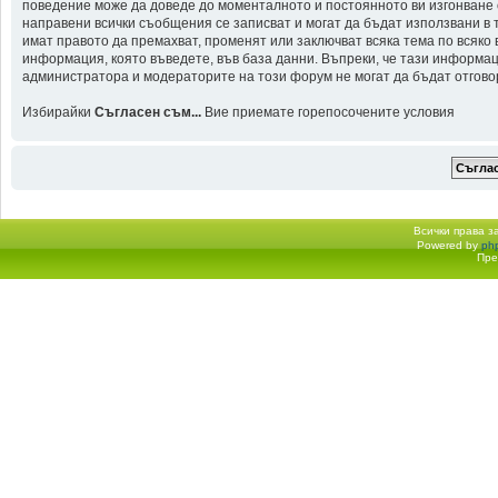
поведение може да доведе до моменталното и постоянното ви изгонване от
направени всички съобщения се записват и могат да бъдат използвани в
имат правото да премахват, променят или заключват всяка тема по всяко
информация, която въведете, във база данни. Въпреки, че тази информа
администратора и модераторите на този форум не могат да бъдат отговорн
Избирайки
Съгласен съм...
Вие приемате горепосочените условия
Всички права 
Powered by
ph
Начало форум
Пре