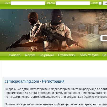
Име:
Парола:
Скрит
Начало
Форум
Сървъри
Статистики
SMS Услуги
Ба
csmegagaming.com - Регистрация
Въпреки, че администраторите и модераторите на този форум ще се опит
невъзможно е да бъдат прегледани всички съобщения. Вие разбирате, че
не на администраторите, модераторите или уебмастъра (като изключим съ
Приемате се да не пишете никакъв груб, неприличен, вулгарен, заплашит