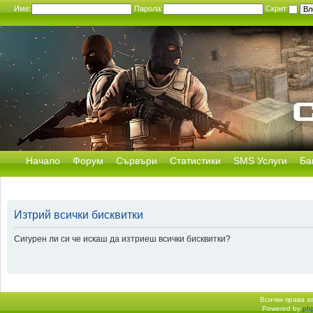
Име:
Парола:
Скрит
Начало
Форум
Сървъри
Статистики
SMS Услуги
Ба
Изтрий всички бисквитки
Сигурен ли си че искаш да изтриеш всички бисквитки?
Всички права 
Powered by
ph
Начало форум