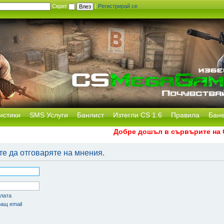
Скрит
|
Регистрирай се
истики
SMS Услуги
Банлист
Изтегли CS 1.6
Правила
Бан
Добре дошъл в сървърите на CS
те да отговаряте на мнения.
олата
ащ email