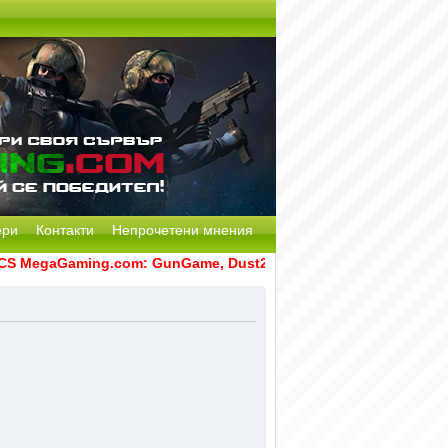
ери
Контакти
Непрочетени мнения
 MegaGaming.com: GunGame, Dust2, CS:GO Remake [Multi-Mod] 