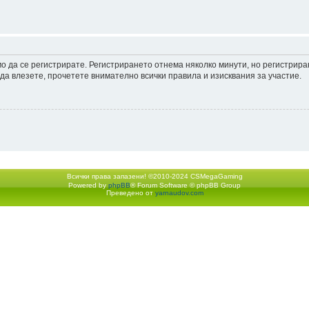
мо да се регистрирате. Регистрирането отнема няколко минути, но регистрир
а влезете, прочетете внимателно всички правила и изисквания за участие.
Всички права запазени! ©2010-2024 CSMegaGaming
Powered by
phpBB
® Forum Software © phpBB Group
Екип
•
Изтрий всички бискв
Преведено от
yarnaudov.com