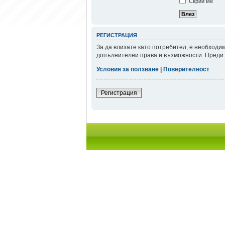
Скрий ме
РЕГИСТРАЦИЯ
За да влизате като потребител, е необходи
допълнителни права и възможности. Преди д
Условия за ползване
|
Поверителност
Регистрация
Начало форум