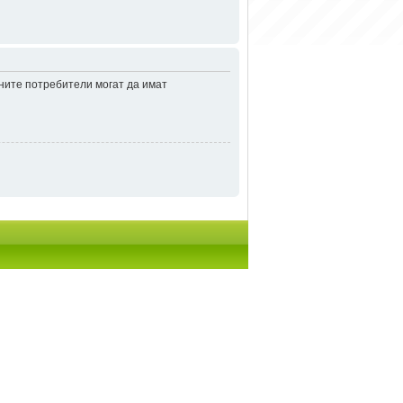
аните потребители могат да имат
итки
• Часовете са според зоната UTC + 2 часа [
DST
]