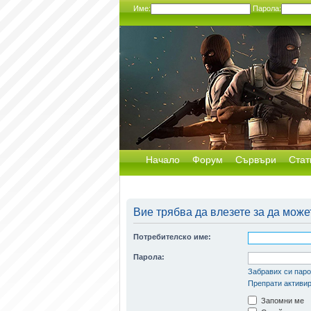
Име:
Парола:
Начало
Форум
Сървъри
Стат
Вие трябва да влезете за да може
Потребителско име:
Парола:
Забравих си пар
Препрати активир
Запомни ме