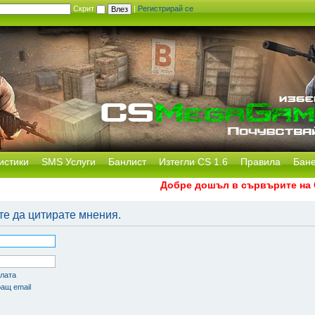
Скрит
|
Регистрирай се
истики
SMS Услуги
Банлист
Изтегли CS 1.6
Правила
Бан
Добре дошъл в сървърите на CS
те да цитирате мнения.
олата
ащ email