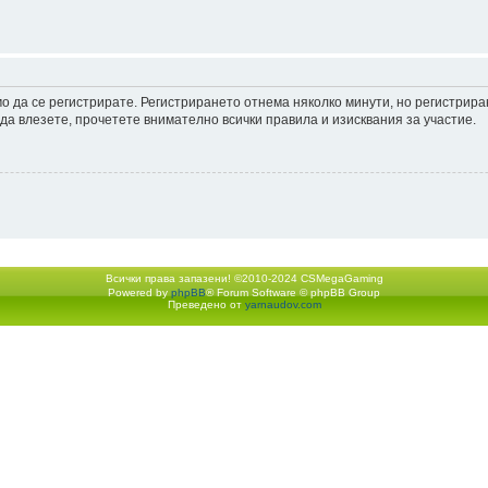
мо да се регистрирате. Регистрирането отнема няколко минути, но регистрир
а влезете, прочетете внимателно всички правила и изисквания за участие.
Всички права запазени! ©2010-2024 CSMegaGaming
Powered by
phpBB
® Forum Software © phpBB Group
Екип
•
Изтрий всички бискв
Преведено от
yarnaudov.com