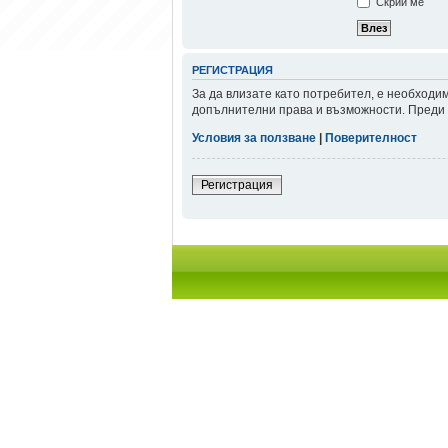
Скрий ме
РЕГИСТРАЦИЯ
За да влизате като потребител, е необходи
допълнителни права и възможности. Преди д
Условия за ползване
|
Поверителност
Регистрация
Начало форум