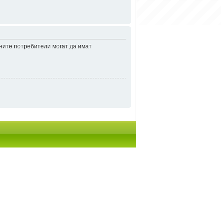
аните потребители могат да имат
итки
• Часовете са според зоната UTC + 2 часа [
DST
]