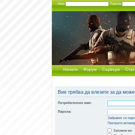
Име:
Парола:
Начало
Форум
Сървъри
Стат
Вие трябва да влезете за да може
Потребителско име:
Парола:
Забравих си пар
Препрати активир
Запомни ме