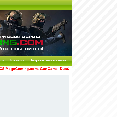
ери
Контакти
Непрочетени мнения
 MegaGaming.com: GunGame, Dust2, CS:GO Remake [Multi-Mod]