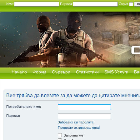
Име:
Парола:
Скрит
Начало
Форум
Сървъри
Статистики
SMS Услуги
Ба
Вие трябва да влезете за да можете да цитирате мнения.
Потребителско име:
Парола:
Забравих си паролата
Препрати активиращ email
Запомни ме