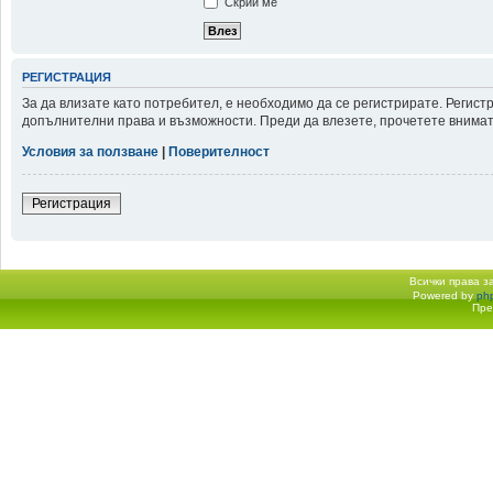
Скрий ме
РЕГИСТРАЦИЯ
За да влизате като потребител, е необходимо да се регистрирате. Регис
допълнителни права и възможности. Преди да влезете, прочетете внимате
Условия за ползване
|
Поверителност
Регистрация
Всички права 
Powered by
ph
Начало форум
Пре