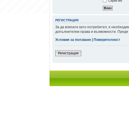
Скрий ме
РЕГИСТРАЦИЯ
За да влизате като потребител, е необходи
допълнителни права и възможности. Преди д
Условия за ползване
|
Поверителност
Регистрация
Начало форум