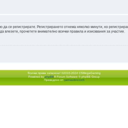
мо да се регистрирате. Регистрирането отнема няколко минути, но регистрир
а влезете, прочетете внимателно всички правила и изисквания за участие.
Всички права запазени! ©2010-2024 CSMegaGaming
Powered by
phpBB
® Forum Software © phpBB Group
Екип
•
Изтрий всички бискв
Преведено от
yarnaudov.com