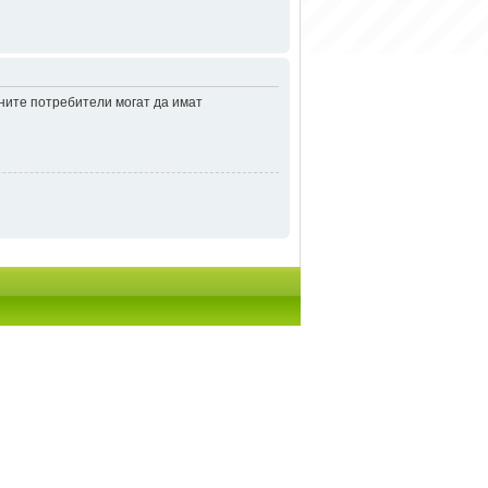
аните потребители могат да имат
итки
• Часовете са според зоната UTC + 2 часа [
DST
]