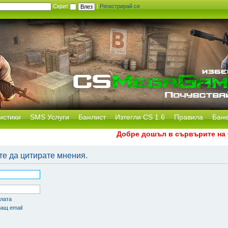
Скрит
|
Регистрирай се
истики
SMS Услуги
Банлист
Изтегли CS 1.6
Правила
Бан
Добре дошъл в сървърите на CS
те да цитирате мнения.
олата
ащ email