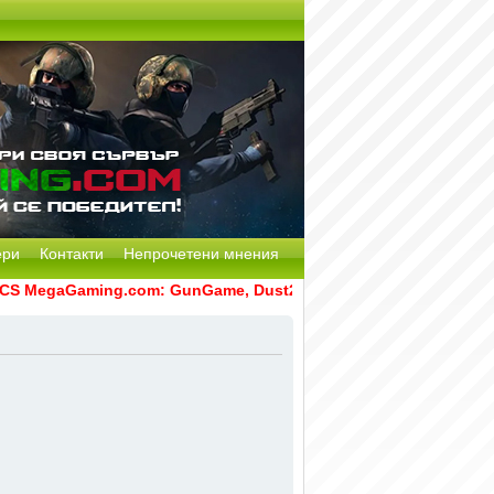
ери
Контакти
Непрочетени мнения
 MegaGaming.com: GunGame, Dust2, CS:GO Remake [Multi-Mod]