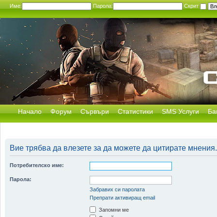
Име:
Парола:
Скрит
Начало
Форум
Сървъри
Статистики
SMS Услуги
Ба
Вие трябва да влезете за да можете да цитирате мнения.
Потребителско име:
Парола:
Забравих си паролата
Препрати активиращ email
Запомни ме