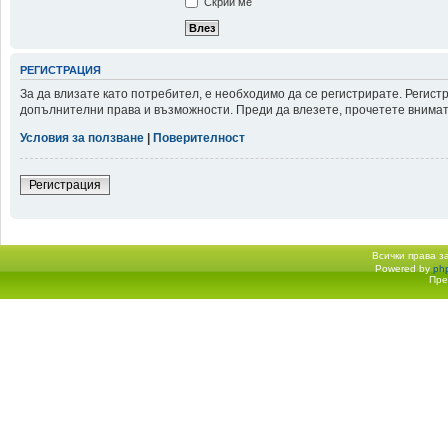
Скрий ме
РЕГИСТРАЦИЯ
За да влизате като потребител, е необходимо да се регистрирате. Регис
допълнителни права и възможности. Преди да влезете, прочетете внимате
Условия за ползване
|
Поверителност
Регистрация
Всички права 
Powered by
ph
Начало форум
Пре